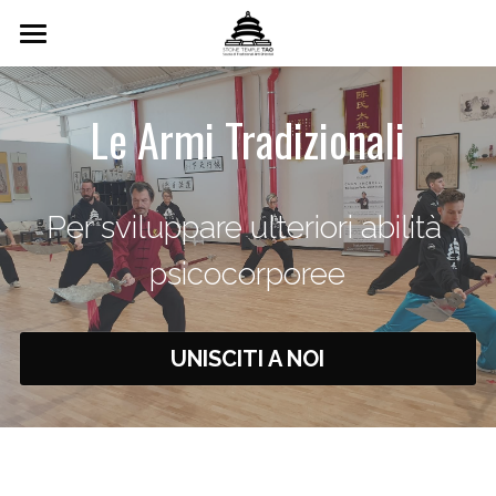
Home
Le Armi Tradizionali
Scuola
Insegnanti
Per sviluppare ulteriori abilità 
Corsi Settimanali
psicocorporee
Formazione Triennale
Formazione Online
UNISCITI A NOI
Testimonianze
Orari
Calendario