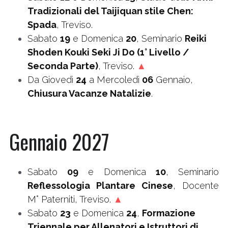
Tradizionali del Taijiquan stile Chen: 
Spada
, Treviso.
Sabato 
19
 e Domenica 
20
, Seminario 
Reiki 
Shoden Kouki Seki Ji Do (1° Livello / 
Seconda Parte)
, Treviso. 
▲
Da Giovedì 
24
 a Mercoledì 
06
 Gennaio, 
Chiusura Vacanze Natalizie
. 
Gennaio 2027
Sabato 
09
 e Domenica 
10
, Seminario 
Reflessologia Plantare Cinese
, Docente 
M° Paterniti, Treviso. 
▲
Sabato 
23
 e Domenica 
24
, 
Formazione 
Triennale per Allenatori e Istruttori di 