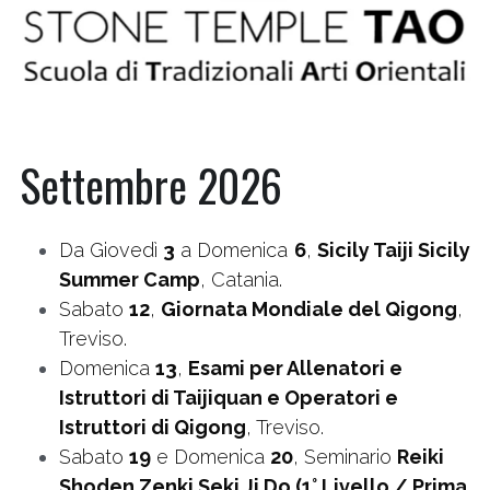
Eventi
Contatti
Video Didattici
Settembre 2026
Galleria
Da Giovedì 
3
 a Domenica 
6
, 
Sicily 
Taiji Sicily 
Trailer & Songs
Summer Camp
, Catania.
Sabato 
12
, 
Giornata Mondiale del Qigong
, 
Treviso.
Domenica 
13
, 
Esami per Allenatori e 
Istruttori di Taijiquan e Operatori e 
Istruttori di Qigong
, Treviso.
Sabato 
19
 e Domenica 
20
, Seminario 
Reiki 
Shoden Zenki Seki Ji Do (1° Livello / Prima 