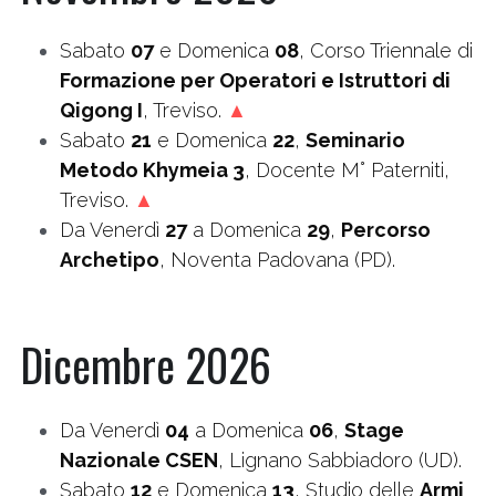
Sabato 
07
 e Domenica 
08
, Corso Triennale di 
Formazione per Operatori e Istruttori di 
Qigong I
, Treviso. 
▲
Sabato 
21
 e Domenica 
22
, 
Seminario 
Metodo Khymeia 3
, Docente M° Paterniti, 
Treviso. 
▲
Da Venerdì 
27
 a Domenica 
29
, 
Percorso 
Archetipo
, Noventa Padovana (PD).
Dicembre 2026
Da Venerdì 
04
 a Domenica 
06
, 
Stage 
Nazionale CSEN
, Lignano Sabbiadoro (UD).
Sabato 
12
 e Domenica 
13
, Studio delle 
Armi 