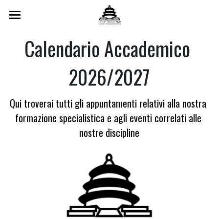
Home
Calendario Accademico 
Scuola
2026/2027
Insegnanti
Qui troverai tutti gli appuntamenti relativi alla nostra 
Corsi Settimanali
formazione specialistica e agli eventi correlati alle 
Formazione Triennale
nostre discipline
Formazione Online
Testimonianze
Orari
Calendario