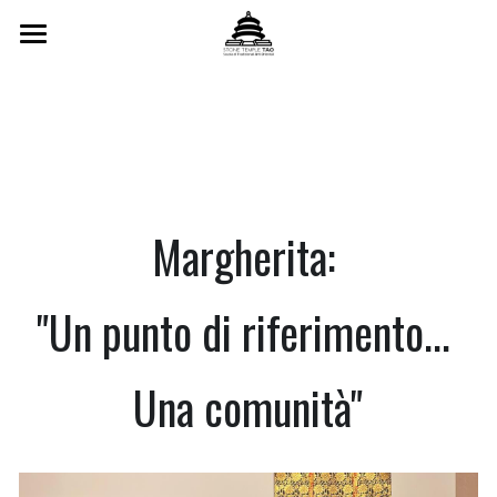
Home
Scuola
Insegnanti
Corsi Settimanali
Margherita: 
Formazione Triennale
"Un punto di riferimento... 
Formazione Online
Una comunità"
Testimonianze
Orari
Calendario