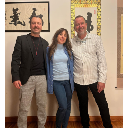
Eventi
Contatti
Video Didattici
Galleria
Trailer & Songs