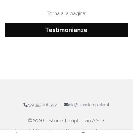
Torna alla pagina:
Testimonianze
+39 3930065154
info@stonetempletao.it
©2026 -
 Stone Temple Tao A.S.D.
Termini & Condizioni
Normativa sulla Privacy