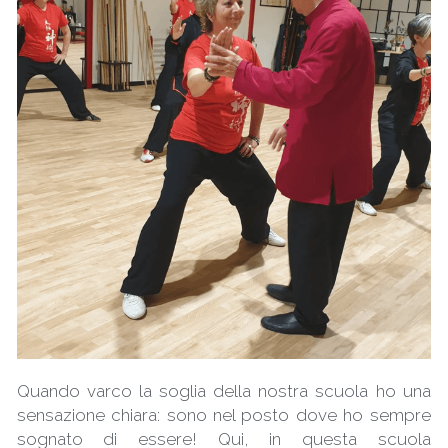
Eventi
Contatti
Video Didattici
Galleria
Trailer & Songs
Quando varco la soglia della nostra scuola ho una 
sensazione chiara: sono nel posto dove ho sempre 
sognato di essere! Qui, in questa scuola 