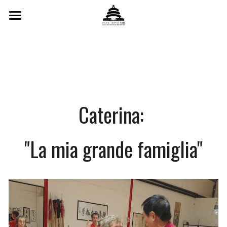
Home
Scuola
Insegnanti
Caterina: 
Corsi Settimanali
Formazione Triennale
"La mia grande famiglia"
Formazione Online
Testimonianze
Orari
Calendario