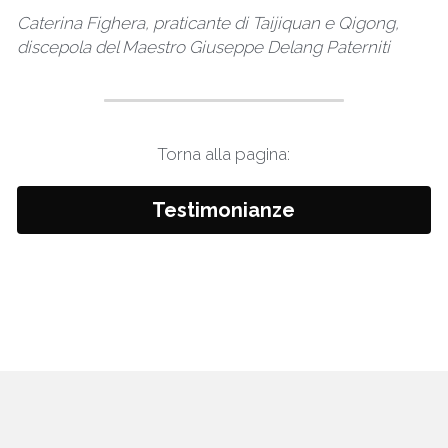
Caterina Fighera, praticante di Taijiquan e Qigong, 
discepola del Maestro Giuseppe Delang Paterniti
Torna alla pagina:
Testimonianze