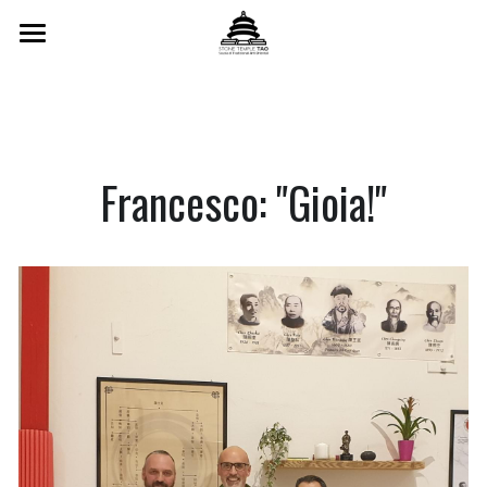
Home
Scuola
Insegnanti
Francesco: "Gioia!"
Corsi Settimanali
Formazione Triennale
Formazione Online
Testimonianze
Orari
Calendario