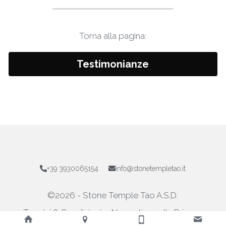
Torna alla pagina:
Testimonianze
+39 3930065154
info@stonetempletao.it
©2026 -
 Stone Temple Tao A.S.D.
Termini & Condizioni
Normativa sulla Privacy