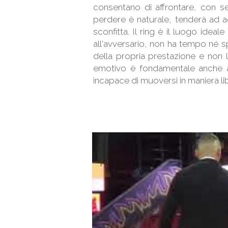
consentano di affrontare, con ser
perdere è naturale, tenderà ad ac
sconfitta. Il ring è il luogo idea
all'avversario, non ha tempo né sp
della propria prestazione e non la
emotivo è fondamentale anche ai
incapace di muoversi in maniera li