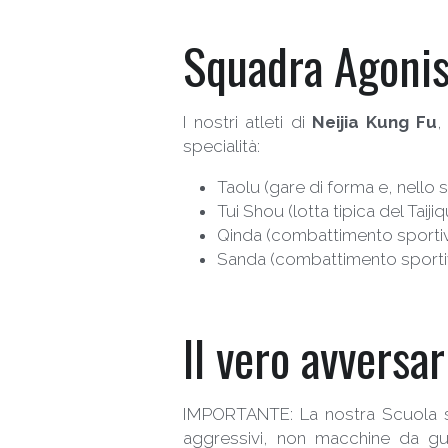
Squadra Agonis
I nostri atleti di 
Neijia Kung Fu
,
specialità:
Taolu (gare di forma e, nello s
Tui Shou (lotta tipica del Taijiqu
Qinda (combattimento sportiv
Sanda (combattimento sporti
Il vero avversari
IMPORTANTE: La nostra Scuola si
aggressivi, non macchine da guer