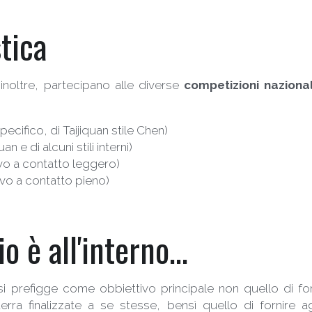
tica
 inoltre, partecipano alle diverse 
competizioni nazional
pecifico, di Taijiquan stile Chen)
an e di alcuni stili interni)
o a contatto leggero)
vo a contatto pieno)
o è all'interno...
 prefigge come obbiettivo principale non quello di forg
ra finalizzate a se stesse, bensì quello di fornire agli