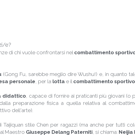
zi/e? 
nze di chi vuole confrontarsi nel 
combattimento sportivo
u
 (Gong Fu, sarebbe meglio dire Wushu!) e, in quanto tal
esa personale
, per la 
lotta 
e il 
combattimento sportivo
 didattico
 dalla preparazione fisica a quella relativa al combattim
tivo dell'arte). 
di Taijiquan stile Chen per ragazzi (ma anche per tutti co
al Maestro 
Giuseppe Delang Paterniti
, si chiama: 
Neijia