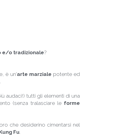
 e/o tradizionale
?
e, è un'
arte marziale
 potente ed 
.
, capace di fornire ai praticanti più giovani (o più audaci!) tutti gli elementi di una 
ento (senza tralasciare le 
forme 
loro che desiderino cimentarsi nel 
 Kung Fu
.