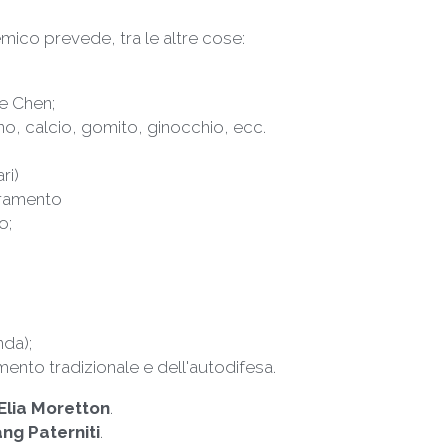
co prevede, tra le altre cose: 
le Chen;
o, calcio, gomito, ginocchio, ecc.  
ri)
rramento 
o; 
da); 
ento tradizionale e dell'autodifesa.
Elia Moretton
.
ng Paterniti
.