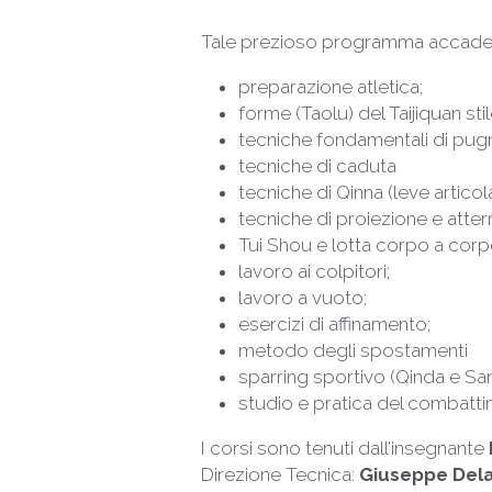
Tale prezioso programma accademi
preparazione atletica; 
forme (Taolu) del Taijiquan sti
tecniche fondamentali di pugn
tecniche di caduta
tecniche di Qinna (leve articola
tecniche di proiezione e atte
Tui Shou e lotta corpo a corp
lavoro ai colpitori; 
lavoro a vuoto; 
esercizi di affinamento; 
metodo degli spostamenti
sparring sportivo (Qinda e San
studio e pratica del combattim
I corsi sono tenuti dall’insegnante 
Direzione Tecnica: 
Giuseppe Dela