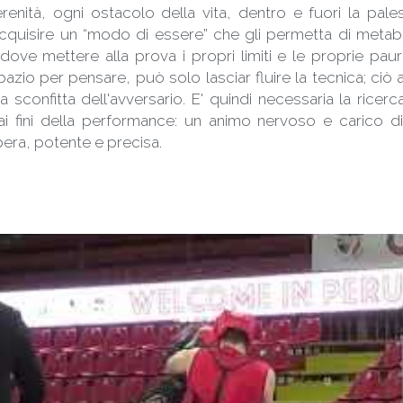
enità, ogni ostacolo della vita, dentro e fuori la pale
quisire un “modo di essere” che gli permetta di metaboli
le dove mettere alla prova i propri limiti e le proprie p
azio per pensare, può solo lasciar fluire la tecnica; ciò a
 sconfitta dell'avversario. E' quindi necessaria la ricerca 
 fini della performance: un animo nervoso e carico di
bera, potente e precisa.