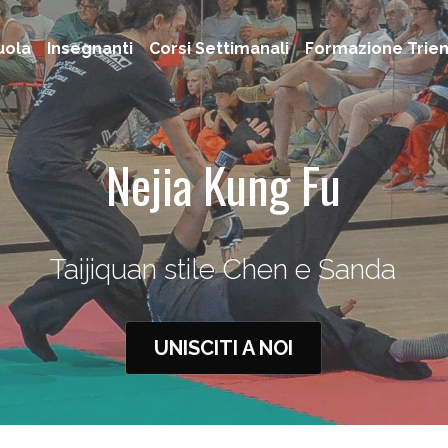
uola
Insegnanti
Corsi Settimanali
Formazione Trie
Nejia Kung Fu
Taijiquan stile Chen e Sanda
UNISCITI A NOI