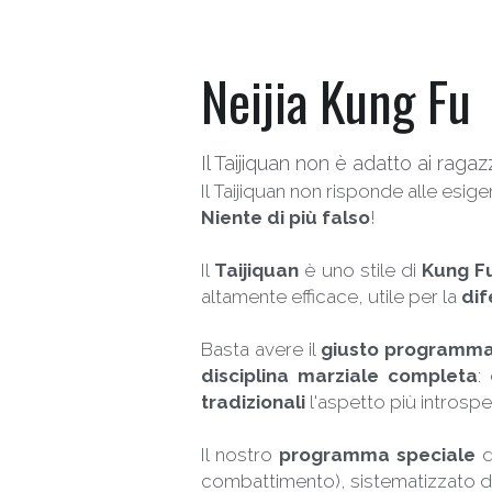
Neijia Kung Fu
Il Taijiquan non è adatto ai ragaz
Il Taijiquan non risponde alle esige
Niente di più falso
!
Il 
Taijiquan 
è uno stile di 
Kung F
altamente efficace, utile per la 
dif
Basta avere il 
giusto programma
disciplina marziale completa
:
tradizionali
 l'aspetto più introspet
Il nostro 
programma speciale
 
combattimento), sistematizzato d