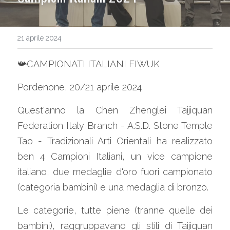
Eventi
21 aprile 2024
Contatti
📯CAMPIONATI ITALIANI FIWUK
Video Didattici
Pordenone, 20/21 aprile 2024
Galleria
Quest'anno la Chen Zhenglei Taijiquan 
Federation Italy Branch - A.S.D. Stone Temple 
Trailer & Songs
Tao - Tradizionali Arti Orientali ha realizzato 
ben 4 Campioni Italiani, un vice campione 
italiano, due medaglie d'oro fuori campionato 
(categoria bambini) e una medaglia di bronzo.
Le categorie, tutte piene (tranne quelle dei 
bambini), raggruppavano gli stili di Taijiquan 